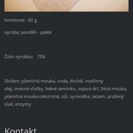
hmotnost: 60 g
výroba: pondělí - pátek
Číslo výrobku: 706
Složení: pšeničná mouka, voda, droždí, rostlinný
olej, ovesné vločky, lněné semínko, sojová drť, žitná mouka,
pšeničná mouka celozrnná, sůl, syrovátka, sezam, pražený
slad, enzymy
Kontakt