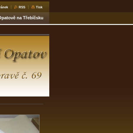
ránek
RSS
Tisk
Opatově na Třebíčsku