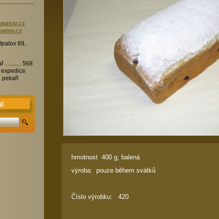
patov.cz
patov.cz
patov 69,
.......... 568
 expedice
 pekaři
Í
hmotnost 400 g, balená
výroba:
pouze během svátků
Číslo výrobku: 420