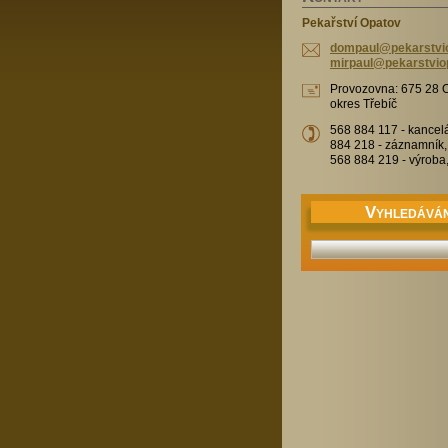
Pekařství Opatov
dompaul@pekarstvio
mirpaul@pekarstvio
Provozovna: 675 28 O
okres Třebíč
568 884 117 - kancelář .
884 218 - záznamník,
568 884 219 - výroba,
V
YHLEDÁVÁN