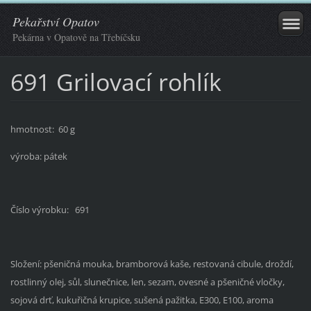
Pekařství Opatov
Pekárna v Opatově na Třebíčsku
691 Grilovací rohlík
hmotnost: 60 g
výroba:
pátek
Číslo výrobku: 691
Složení: pšeničná mouka, bramborová kaše, restovaná cibule, droždí,
rostlinný olej, sůl, slunečnice, len, sezam, ovesné a pšeničné vločky,
sojová drť, kukuřičná krupice, sušená pažitka, E300, E100, aroma