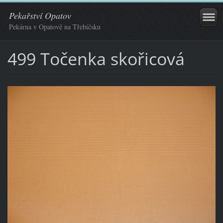
Pekařství Opatov
Pekárna v Opatově na Třebíčsku
499 Točenka skořicová