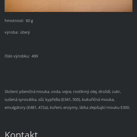
hmotnost: 60 g
výroba: úterý
číslo výrobku: 499
Složení: pšeničná mouka, voda, vejce, rostlinný olej, droždí, cukr,
sušená syrovátka, sůl, kypřidla (E341, 500), kukuřičná mouka,
emulgátory (E481, 472a), koření, enzymy, látka zlepšující mouku E300.
Kontakt